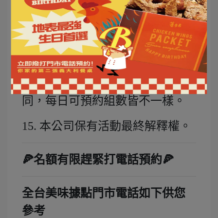
以此類推，每月 1 號開放下
個月壽星預約
其他說明
14. 每間分店座位數與人流狀況不
同，每日可預約組數皆不一樣。
15. 本公司保有活動最終解釋權。
🍕名額有限趕緊打電話預約🍕
全台美味據點門市電話如下供您
參考