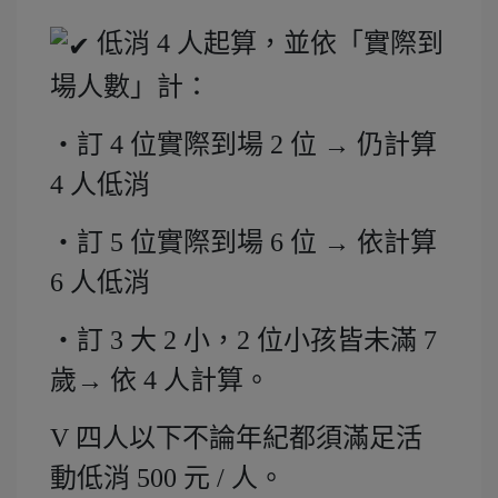
低消 4 人起算，並依「實際到
場人數」計：
・訂 4 位實際到場 2 位 → 仍計算
4 人低消
・訂 5 位實際到場 6 位 → 依計算
6 人低消
・訂 3 大 2 小，2 位小孩皆未滿 7
歲→ 依 4 人計算。
V 四人以下不論年紀都須滿足活
動低消 500 元 / 人。